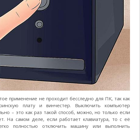
тое применение не проходит бесследно для ПК, так как
ринскую плату и винчестер. Выключить компьютер
ьно – это как раз такой способ, можно, но только если
т. На самом деле, если работает клавиатура, то с её
гко полностью отключить машину или выполнить