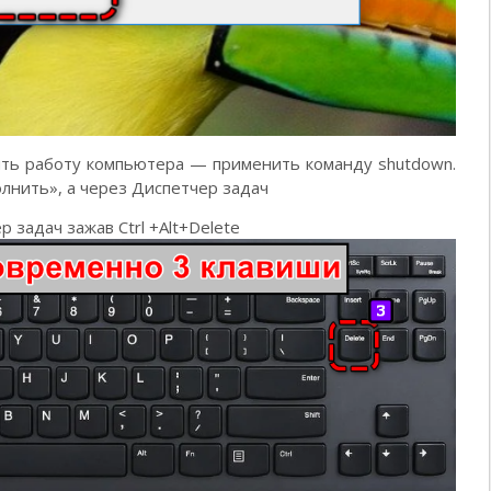
ить работу компьютера — применить команду shutdown.
лнить», а через Диспетчер задач
 задач зажав Ctrl +Alt+Delete