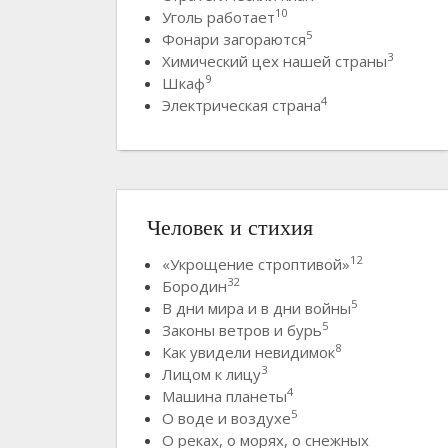
10
Уголь работает
5
Фонари загораются
3
Химический цех нашей страны
9
Шкаф
4
Электрическая страна
Человек и стихия
12
«Укрощение строптивой»
32
Бородин
5
В дни мира и в дни войны
5
Законы ветров и бурь
8
Как увидели невидимок
3
Лицом к лицу
4
Машина планеты
5
О воде и воздухе
О реках, о морях, о снежных