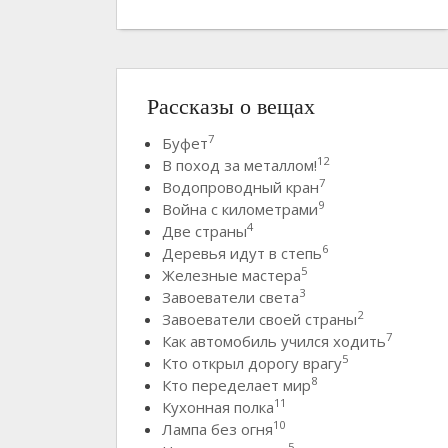
Рассказы о вещах
7
Буфет
12
В поход за металлом!
7
Водопроводный кран
9
Война с километрами
4
Две страны
6
Деревья идут в степь
5
Железные мастера
3
Завоеватели света
2
Завоеватели своей страны
7
Как автомобиль учился ходить
5
Кто открыл дорогу врагу
8
Кто переделает мир
11
Кухонная полка
10
Лампа без огня
5