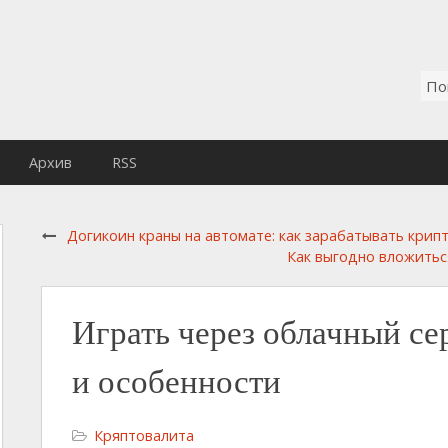
Архив
RSS
Догикоин краны на автомате: как зарабатывать крип
Как выгодно вложитьс
Играть через облачный се
и особенности
Кряптовалита