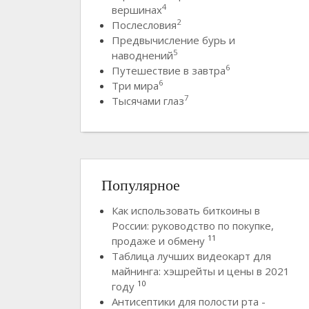
4
вершинах
2
Послесловия
Предвычисление бурь и
5
наводнений
6
Путешествие в завтра
6
Три мира
7
Тысячами глаз
Популярное
Как использовать биткоины в
России: руководство по покупке,
11
продаже и обмену
Таблица лучших видеокарт для
майнинга: хэшрейты и цены в 2021
10
году
Антисептики для полости рта -