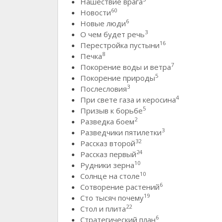
Нашествие врага
60
Новости
6
Новые люди
3
О чем будет речь
16
Перестройка пустыни
8
Печка
7
Покорение воды и ветра
5
Покорение природы
3
Послесловия
4
При свете газа и керосина
5
Призыв к борьбе
2
Разведка боем
3
Разведчики пятилетки
32
Рассказ второй
24
Рассказ первый
10
Рудники зерна
10
Солнце на столе
6
Сотворение растений
19
Сто тысяч почему
22
Стол и плита
6
Стратегический план