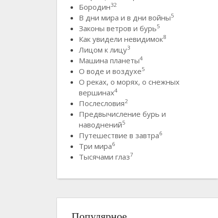
32
Бородин
5
В дни мира и в дни войны
5
Законы ветров и бурь
8
Как увидели невидимок
3
Лицом к лицу
4
Машина планеты
5
О воде и воздухе
О реках, о морях, о снежных
4
вершинах
2
Послесловия
Предвычисление бурь и
5
наводнений
6
Путешествие в завтра
6
Три мира
7
Тысячами глаз
Популярное