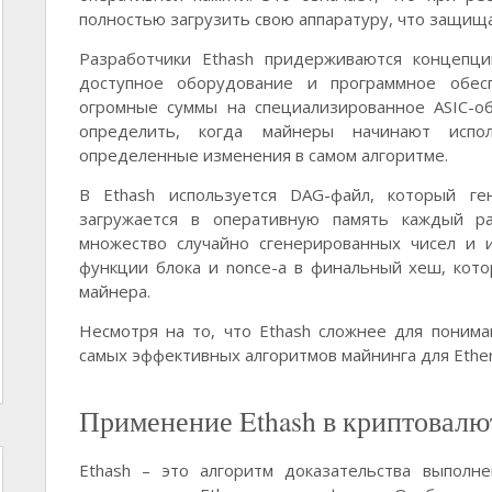
полностью загрузить свою аппаратуру, что защищ
Разработчики Ethash придерживаются концепц
доступное оборудование и программное обесп
огромные суммы на специализированное ASIC-о
определить, когда майнеры начинают испо
определенные изменения в самом алгоритме.
В Ethash используется DAG-файл, который г
загружается в оперативную память каждый р
множество случайно сгенерированных чисел и 
функции блока и nonce-a в финальный хеш, кот
майнера.
Несмотря на то, что Ethash сложнее для понима
самых эффективных алгоритмов майнинга для Ethe
Применение Ethash в криптовалю
Ethash – это алгоритм доказательства выполн