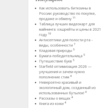
Как использовать биткоины в
России: руководство по покупке,
11
продаже и обмену
Таблица лучших видеокарт для
майнинга: хэшрейты и цены в 2021
10
году
Антисептики для полости рта -
7
виды, особенности
5
Кладовая природы
5
Бумага-победительница
5
Путешествие букв
Starfield оптимизация 2026 —
улучшения и зачем нужно
4
пополнение стим
Невероятно красивый и
экологичный дом, созданный из
4
использованных бутылок!
4
Рассказы о вещах
4
Книга из кожи