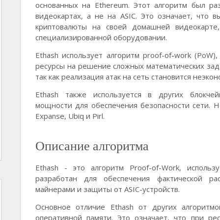
основанных на Ethereum. Этот алгоритм был ра
видеокартах, а не на ASIC. Это означает, что
криптовалюты на своей домашней видеокарте,
специализированной оборудовании.
Ethash использует алгоритм proof-of-work (PoW)
ресурсы на решение сложных математических зада
так как реализация атак на сеть становится неэко
Ethash также используется в других блокче
мощности для обеспечения безопасности сети. 
Expanse, Ubiq и Pirl.
Описание алгоритма
Ethash - это алгоритм Proof-of-Work, исполь
разработан для обеспечения фактической ра
майнерами и защиты от ASIC-устройств.
Основное отличие Ethash от других алгоритмо
оперативной памяти. Это означает, что при ре