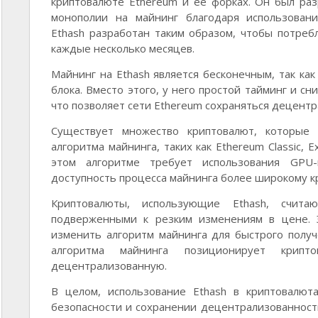
криптовалюте Ethereum и ее форках. Он был ра
монополии на майнинг благодаря использовани
Ethash разработан таким образом, чтобы потре
каждые несколько месяцев.
Майнинг на Ethash является бесконечным, так ка
блока. Вместо этого, у него простой тайминг и с
что позволяет сети Ethereum сохраняться децентр
Существует множество криптовалют, которые 
алгоритма майнинга, таких как Ethereum Classic, Exp
этом алгоритме требует использования GPU-
доступность процесса майнинга более широкому к
Криптовалюты, использующие Ethash, счит
подверженными к резким изменениям в цене. Э
изменить алгоритм майнинга для быстрого получ
алгоритма майнинга позиционирует крип
децентрализованную.
В целом, использование Ethash в криптовалют
безопасности и сохранении децентрализованности