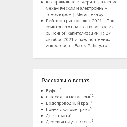
Как правильно измерять давление
механическим и электронным
тонометром | Мегаптека.ру
Рейтинг криптовалют 2021 – Топ
криптовалют валют на основе их
рыночной капитализации на 27
октября 2021 и предпочтениях
инвесторов – Forex-Ratings.ru
Рассказы о вещах
7
Буфет
12
В поход за металлом!
7
Водопроводный кран
9
Война с километрами
4
Две страны
6
Деревья идут в степь
5