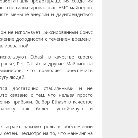
зработан для предотвращения создания
ю специализированных ASIC-майнеров.
блять меньше энергии и даунгрейдиться
к он не использует фиксированный бонус
нижение доходности с течением времени,
ализованной.
используют Ethash в качестве своего
anse, Pirl, Callisto и другие. Майнинг на
майнеров, что позволяет обеспечить
ругу людей.
аются достаточно стабильными и не
то связано с тем, что нельзя просто
ения прибыли. Выбор Ethash в качестве
товалюту как более устойчивую и
ах играет важную роль в обеспечении
 сетей. Несмотря на то, что майнинг на