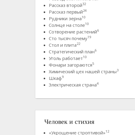
32
Рассказ второй
24
Рассказ первый
10
Рудники зерна
10
Солнце на столе
6
Сотворение растений
19
Сто тысяч почему
22
Стол и плита
6
Стратегический план
10
Уголь работает
5
Фонари загораются
3
Химический цех нашей страны
9
Шкаф
4
Электрическая страна
Человек и стихия
12
«Укрощение строптивой»