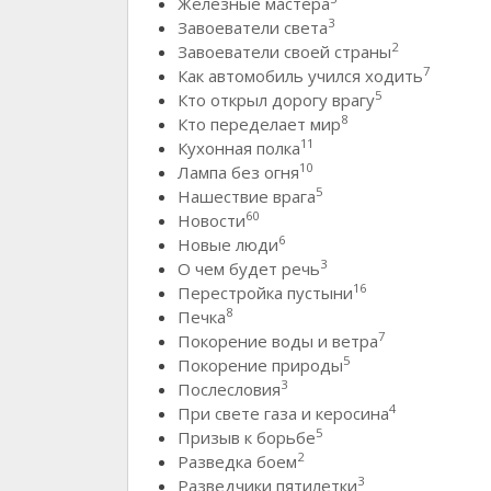
Железные мастера
3
Завоеватели света
2
Завоеватели своей страны
7
Как автомобиль учился ходить
5
Кто открыл дорогу врагу
8
Кто переделает мир
11
Кухонная полка
10
Лампа без огня
5
Нашествие врага
60
Новости
6
Новые люди
3
О чем будет речь
16
Перестройка пустыни
8
Печка
7
Покорение воды и ветра
5
Покорение природы
3
Послесловия
4
При свете газа и керосина
5
Призыв к борьбе
2
Разведка боем
3
Разведчики пятилетки