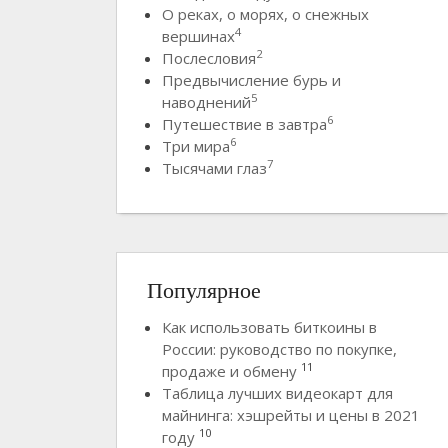
О реках, о морях, о снежных
4
вершинах
2
Послесловия
Предвычисление бурь и
5
наводнений
6
Путешествие в завтра
6
Три мира
7
Тысячами глаз
Популярное
Как использовать биткоины в
России: руководство по покупке,
11
продаже и обмену
Таблица лучших видеокарт для
майнинга: хэшрейты и цены в 2021
10
году