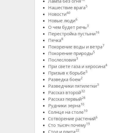
Лампа без огня
5
Нашествие врага
60
Новости
6
Новые люди
3
О чем будет речь
16
Перестройка пустыни
8
Печка
7
Покорение воды и ветра
5
Покорение природы
3
Послесловия
4
При свете газа и керосина
5
Призыв к борьбе
2
Разведка боем
3
Разведчики пятилетки
32
Рассказ второй
24
Рассказ первый
10
Рудники зерна
10
Солнце на столе
6
Сотворение растений
19
Сто тысяч почему
22
Стол и плита