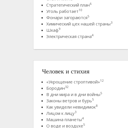
6
Стратегический план
10
Уголь работает
5
Фонари загораются
3
Химический цех нашей страны
9
Шкаф
4
Электрическая страна
Человек и стихия
12
«Укрощение строптивой»
32
Бородин
5
В дни мира и в дни войны
5
Законы ветров и бурь
8
Как увидели невидимок
3
Лицом к лицу
4
Машина планеты
5
О воде и воздухе