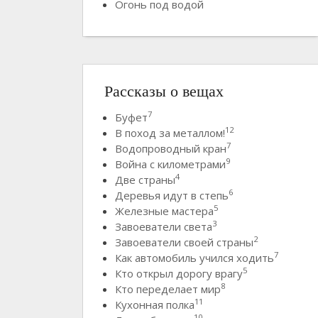
Огонь под водой
Рассказы о вещах
7
Буфет
12
В поход за металлом!
7
Водопроводный кран
9
Война с километрами
4
Две страны
6
Деревья идут в степь
5
Железные мастера
3
Завоеватели света
2
Завоеватели своей страны
7
Как автомобиль учился ходить
5
Кто открыл дорогу врагу
8
Кто переделает мир
11
Кухонная полка
10