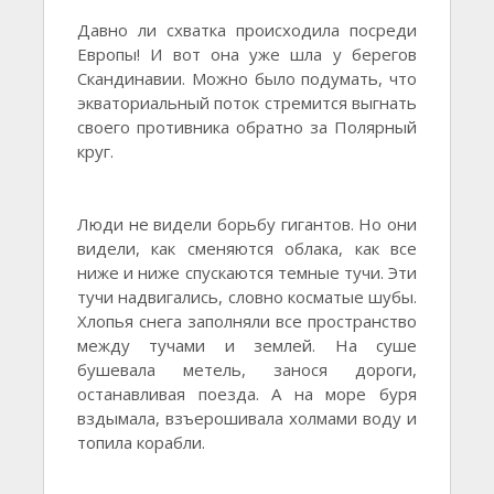
Давно ли схватка происходила посреди
Европы! И вот она уже шла у берегов
Скандинавии. Можно было подумать, что
экваториальный поток стремится выгнать
своего противника обратно за Полярный
круг.
Люди не видели борьбу гигантов. Но они
видели, как сменяются облака, как все
ниже и ниже спускаются темные тучи. Эти
тучи надвигались, словно косматые шубы.
Хлопья снега заполняли все пространство
между тучами и землей. На суше
бушевала метель, занося дороги,
останавливая поезда. А на море буря
вздымала, взъерошивала холмами воду и
топила корабли.