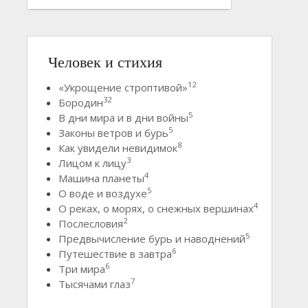
Человек и стихия
12
«Укрощение строптивой»
32
Бородин
5
В дни мира и в дни войны
5
Законы ветров и бурь
8
Как увидели невидимок
3
Лицом к лицу
4
Машина планеты
5
О воде и воздухе
4
О реках, о морях, о снежных вершинах
2
Послесловия
5
Предвычисление бурь и наводнений
6
Путешествие в завтра
6
Три мира
7
Тысячами глаз