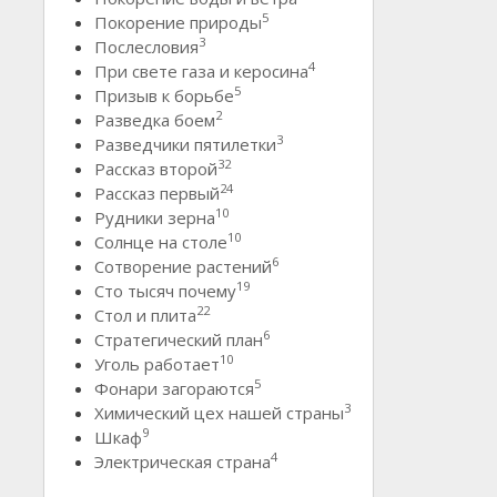
5
Покорение природы
3
Послесловия
4
При свете газа и керосина
5
Призыв к борьбе
2
Разведка боем
3
Разведчики пятилетки
32
Рассказ второй
24
Рассказ первый
10
Рудники зерна
10
Солнце на столе
6
Сотворение растений
19
Сто тысяч почему
22
Стол и плита
6
Стратегический план
10
Уголь работает
5
Фонари загораются
3
Химический цех нашей страны
9
Шкаф
4
Электрическая страна