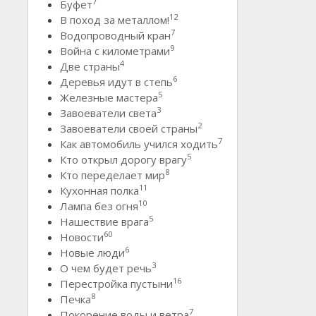
7
Буфет
12
В поход за металлом!
7
Водопроводный кран
9
Война с километрами
4
Две страны
6
Деревья идут в степь
5
Железные мастера
3
Завоеватели света
2
Завоеватели своей страны
7
Как автомобиль учился ходить
5
Кто открыл дорогу врагу
8
Кто переделает мир
11
Кухонная полка
10
Лампа без огня
5
Нашествие врага
60
Новости
6
Новые люди
3
О чем будет речь
16
Перестройка пустыни
8
Печка
7
Покорение воды и ветра